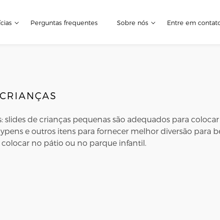
cias
Perguntas frequentes
Sobre nós
Entre em contat
 CRIANÇAS
as: slides de crianças pequenas são adequados para coloc
ypens e outros itens para fornecer melhor diversão para 
olocar no pátio ou no parque infantil.