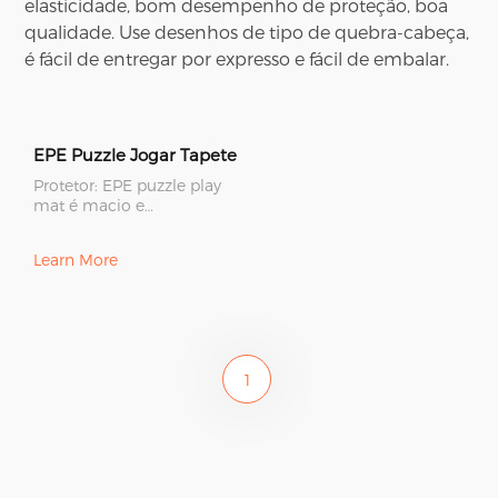
elasticidade, bom desempenho de proteção, boa
qualidade. Use desenhos de tipo de quebra-cabeça,
é fácil de entregar por expresso e fácil de embalar.
EPE Puzzle Jogar Tapete
Protetor: EPE puzzle play
mat é macio e
antiderrapante, bebês
podem brincar e rastejar
Learn More
com segurança
1