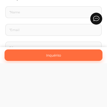
Inquérito
Entre Em Contato Conosco
Linyi Yilibao produtos domésticos Co., Ltd.
©
All Rights
Reserved