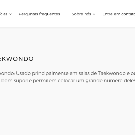
cias
Perguntas frequentes
Sobre nós
Entre em contat
AEKWONDO
ondo: Usado principalmente em salas de Taekwondo e out
o bom suporte permitem colocar um grande número deles