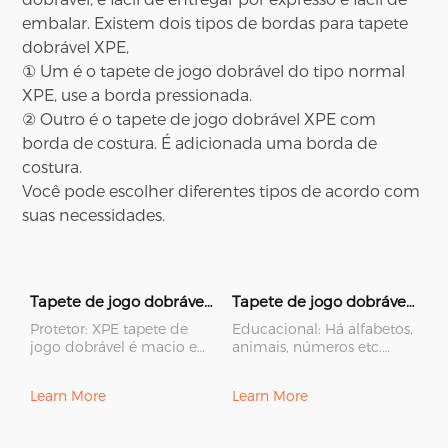
embalar. Existem dois tipos de bordas para tapete
dobrável XPE,
① Um é o tapete de jogo dobrável do tipo normal
XPE, use a borda pressionada.
② Outro é o tapete de jogo dobrável XPE com
borda de costura. É adicionada uma borda de
costura.
Você pode escolher diferentes tipos de acordo com
suas necessidades.
Tapete de jogo dobrável XPE (com borda pressionada)
Tapete de jogo dobrável XPE (com borda de costura)
Protetor: XPE tapete de
Educacional: Há alfabetos,
jogo dobrável é macio e
animais, números etc.
antiderrapante, bebês
desenhos impressos no
podem brincar e rastejar
tapete. Desenhos coloridos
Learn More
Learn More
com s
e